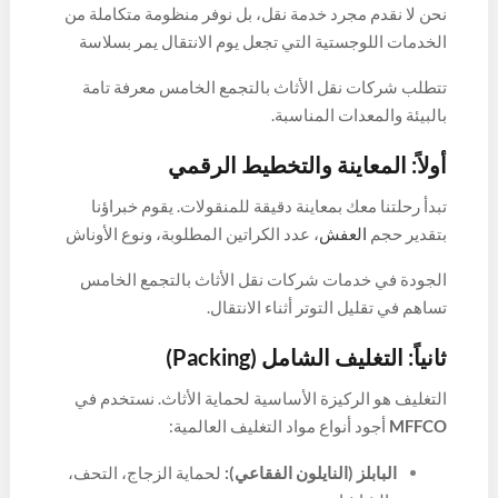
نحن لا نقدم مجرد خدمة نقل، بل نوفر منظومة متكاملة من
الخدمات اللوجستية التي تجعل يوم الانتقال يمر بسلاسة
فائقة:
تتطلب شركات نقل الأثاث بالتجمع الخامس معرفة تامة
بالبيئة والمعدات المناسبة.
أولاً: المعاينة والتخطيط الرقمي
تبدأ رحلتنا معك بمعاينة دقيقة للمنقولات. يقوم خبراؤنا
بتقدير حجم
العفش
، عدد الكراتين المطلوبة، ونوع الأوناش
المناسبة للارتفاعات. هذا التخطيط المسبق هو سر نجاحنا
الجودة في خدمات شركات نقل الأثاث بالتجمع الخامس
في تفادي أي مفاجآت غير سارة أثناء العمل.
تساهم في تقليل التوتر أثناء الانتقال.
ثانياً: التغليف الشامل (Packing)
التغليف هو الركيزة الأساسية لحماية الأثاث. نستخدم في
MFFCO
أجود أنواع مواد التغليف العالمية:
البابلز (النايلون الفقاعي):
لحماية الزجاج، التحف،