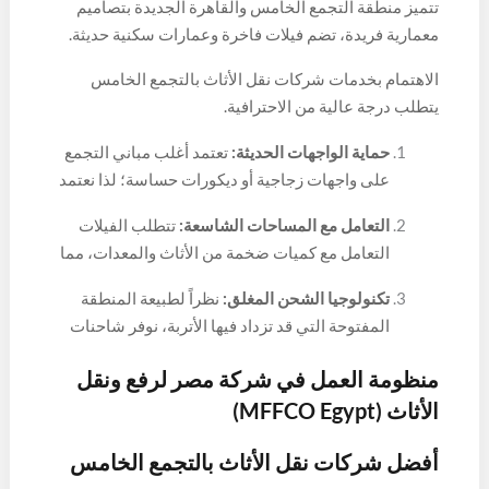
تتميز منطقة التجمع الخامس والقاهرة الجديدة بتصاميم
معمارية فريدة، تضم فيلات فاخرة وعمارات سكنية حديثة.
هذه البيئة تفرض تحديات معينة تتطلب حلولاً ذكية من
الاهتمام بخدمات شركات نقل الأثاث بالتجمع الخامس
شركات النقل:
يتطلب درجة عالية من الاحترافية.
حماية الواجهات الحديثة:
تعتمد أغلب مباني التجمع
على واجهات زجاجية أو ديكورات حساسة؛ لذا نعتمد
في
MFFCO
على الأوناش
الهيدروليكية
التي ترفع
التعامل مع المساحات الشاسعة:
تتطلب الفيلات
الأثاث من الخارج دون المساس بسلامة المبنى أو
التعامل مع كميات ضخمة من الأثاث والمعدات، مما
ضيق السلالم الداخلية.
يستوجب وجود فريق عمل كبير ومنظم يدرك قيمة
تكنولوجيا الشحن المغلق:
نظراً لطبيعة المنطقة
الوقت وكيفية استغلال المساحات في الشاحنات.
المفتوحة التي قد تزداد فيها الأتربة، نوفر شاحنات
مغلقة تماماً (صندوق) ومبطنة من الداخل لضمان
منظومة العمل في شركة مصر لرفع ونقل
وصول الأثاث بحالته الأصلية مهما كانت الظروف
الجوية.
الأثاث (MFFCO Egypt)
أفضل شركات نقل الأثاث بالتجمع الخامس