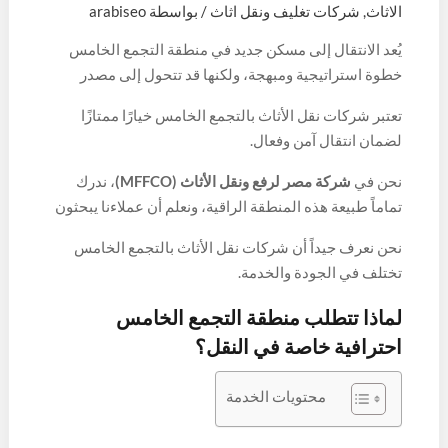
الاثاث
,
شركات تغليف ونقل اثاث
/ بواسطة
arabiseo
يُعد الانتقال إلى مسكن جديد في منطقة التجمع الخامس
خطوة استراتيجية ومبهجة، ولكنها قد تتحول إلى مصدر
للقلق والتوتر إذا لم يتم التخطيط لها بعناية. البحث عن
تعتبر شركات نقل الأثاث بالتجمع الخامس خيارًا ممتازًا
شركات نقل الأثاث بالتجمع الخامس
يتطلب دقة في
لضمان انتقال آمن وفعال.
الاختيار، فالأمر لا يتعلق بمجرد نقل أغراض من مكان لآخر،
بل يتعلق بالأمان، الدقة، والحفاظ على المقتنيات الثمينة
نحن في
شركة مصر لرفع ونقل الأثاث (MFFCO)
، ندرك
التي تعكس ذوقك الرفيع.
تماماً طبيعة هذه المنطقة الراقية، ونعلم أن عملاءنا يبحثون
عن خدمة تليق بمستواهم الاجتماعي وتضمن لهم راحة البال
نحن نعرف جيداً أن شركات نقل الأثاث بالتجمع الخامس
التامة.
تختلف في الجودة والخدمة.
لماذا تتطلب منطقة التجمع الخامس
احترافية خاصة في النقل؟
محتويات الخدمة