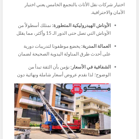
اختيار شركات نقل الأثاث بالتجمع الخامس يعني اختيار
الأمان والاحترافية.
الأوناش الهيدروليكية المتطورة:
نمتلك أسطولاً من
الأوناش التي تصل حتى الدور الـ 15 وأكثر، مما يقلل
من احتمالية حدوث خدوش بنسبة تزيد عن 95%
العمالة المدربة:
يخضع موظفونا لتدريبات دورية
مقارنة بالنقل اليدوي.
على أحدث طرق المناولة اليدوية الصحيحة لضمان
سلامة الظهر والفقرات، وأيضاً سلامة قطعة الأثاث.
الشفافية في الأسعار:
نؤمن بأن الثقة تبدأ من
الوضوح؛ لذا نقدم عروض أسعار شاملة ونهائية دون
أي تكاليف خفية.