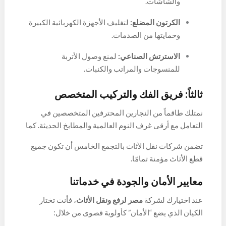
والشاشات.
الكرتون المضلع:
لتغليف الأجهزة الكهربائية الكبيرة
وحمايتها من الصدمات.
الاسترتش الصناعي:
لمنع وصول الأتربة
للمنسوجات والمراتب والكنبات.
ثالثاً: فريق الفك والتركيب المتخصص
نمتلك طاقماً من النجارين المحترفين المتخصصين في
التعامل مع أرقى غرف النوم العالمية والمطابخ الحديثة. كما
نوفر فنيين متخصصين لفك وتركيب أجهزة التكييف والنجف،
تضمن شركات نقل الأثاث بالتجمع الخامس أن تكون جميع
لضمان تسليمك منزلك الجديد جاهزاً للسكن الفوري.
قطع الأثاث مؤمنة تمامًا.
معايير الأمان والجودة في خدماتنا
عند اختيارك لشركة
مصر لرفع ونقل الأثاث
، فأنت تختار
الكيان الذي يضع “الأمان” كأولوية قصوى من خلال: