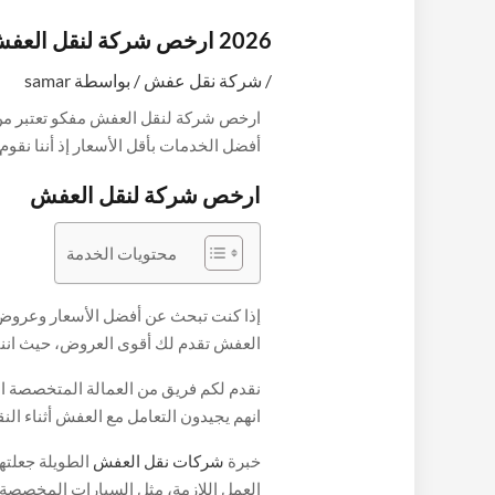
2026 ارخص شركة لنقل العفش
/
شركة نقل عفش
/ بواسطة
samar
ارخص شركة لنقل العفش مفكو تعتبر من 
أفضل الخدمات بأقل الأسعار إذ أننا نقوم
نمتلك الخبرة الطويلة والمناسبة التي ت
ارخص شركة لنقل العفش
على المنقولاات من أي أضرار وهذا بسبب 
آمنه وماهره وقادرين على التعامل مع ج
محتويات الخدمة
الشركة.
إذا كنت تبحث عن أفضل الأسعار وعرو
العفش تقدم لك أقوى العروض، حيث اننا
تلبي احتياجاتكم، حيث نضمن نقل الأثاث
نقدم لكم فريق من العمالة المتخصصة الت
شركة مفكو إلى 30%.
انهم يجيدون التعامل مع العفش أثناء الن
يضمن تجنب أي أضرار.
خبرة
شركات نقل العفش
الطويلة جعلتها
العمل اللازمة، مثل السيارات المخصصة ل