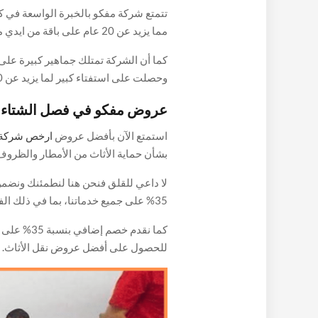
تتمتع شركة مفكو بالخبرة الواسعة في ك
مما يزيد عن 20 عام على باق
بشهادة كافة العملاء الذين قاموا بتجربة خ
كما أن الشركة تمتلك جماهير كبيرة على م
كبيرة ووسم كبير لدى شركتنا، ويمكنك ال
عروض مفكو في فصل الشتاء
التي تصل الى 20 عام مثلما ذكرنا سابقا.
استمتع الآن بأفضل عروض
ارخص شركة
بشأن حماية الأثاث من الأمطار والظروف 
لا داعي للقلق فنحن هنا لنطمئنك ونضم
35% على جميع خدماتنا، بما في ذلك الفك والتركيب والنقل.
كما نقدم خص
للحصول على أفضل عروض نقل الأثاث.