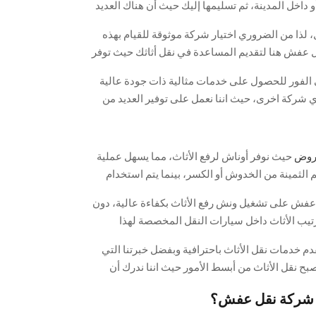
و داخل المدينة، ثم تسليمها إليك حيث أن هناك العديد
، والتي تساعد الأفراد في نقل منازلهم، حيث تقدم
، لذا من الضروري اختيار شركة موثوقة للقيام بهذه
ي.
ل عفش هنا لتقديم المساعدة في نقل أثاثك حيث توفر
أثاث.
ى الفور للحصول على خدمات مثالية ذات جودة عالية
أي شركة اخرى، حيث اننا نعمل على توفير العديد من
 في حصول العميل على أفضل الخدمات والمزايا
روض
حيث نوفر أوناش لرفع الأثاث، مما يسهل عملية
 الثمينة من الخدوش أو الكسر، بينما يتم استخدام
يقة، حيث يتم تركيبه في واجهة المبنى الذي ترغبون
فش على تشغيل ونش رفع الأثاث بكفاءة عالية، دون
الأغراض بكل سهولة.
رتيب الأثاث داخل سيارات النقل المخصصة لهذا
ما يحمي أثاثكم من الأتربة أو مياه الأمطار أثناء
دم خدمات نقل الأثاث باحترافية وبفضل خبرتنا التي
 المجال، أصبح نقل الأثاث من أبسط الأمور حيث اننا ندرك أن
يكون محير لكننا هنا لنقدم لكم أفضل الحلول بأقل
ص شركة نقل عفش؟