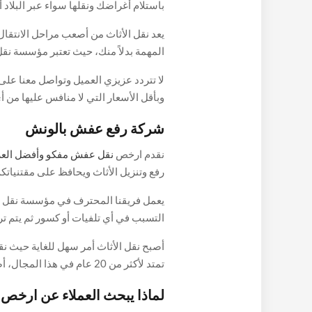
باستلام أغراضك ونقلها سواء عبر البلاد أ
من شركات نقل الأثاث المتاحة في السوق
يعد نقل الأثاث من أصعب مراحل الانتقال
خدمات التوصيل والتركيب للأثاث المنزل
المهمة بدلاً منك، حيث تعتبر مؤسسة نق
خدمات التعبئة والتفريغ والنقل وترتيب ال
لا تتردد عزيزي العميل وتواصل معنا عل
وبأقل الأسعار التي لا منافس عليها من 
المميزات والسمات الرائعة التي تساعد
شركة رفع عفش بالونش
الرائعة باقل الامكانيات.
نقدم ارخص
نقل عفش مفكو وأفضل الع
رفع وتنزيل الأثاث ويحافظ على مقتنياتكم
ونش رفع الأثاث في حال كانت المداخل ض
يعمل فريقنا المحترف في مؤسسة نقل ع
في الانتقال منه أو إليه مما يتيح تنزيل 
التسبب في أي تلفيات أو كسور ثم يتم ت
الغرض، والتي تتميز بأنها مغلقة ومحكمة، م
أصبح نقل الأثاث أمر سهل للغاية حيث نق
عملية النقل.
تمتد لأكثر من 20 عام في هذا
التفكير في اختيار شركة لنقل الأثاث قد 
لماذا يبحث العملاء عن ارخ
الأسعار.