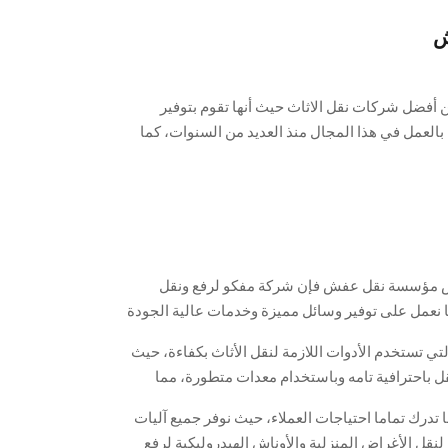
أفضل شركات نقل الاثاث حيث أنها تقوم بتوفير
 بالعمل في هذا المجال منذ العديد من السنوات، كما
ساعدنا في انهاء كافة المهام بدقة وحرص وهذا حفاظا
اعتمادنا على خبراء للقيام بعملية النقل كاملة بصورة
ميع أنواع الأثاث، وفيما يلي سنتعرف على بعض تفاصيل
ض مؤسسة نقل عفش فإن شركة مفكو لرفع ونقل
 نعمل على توفير وسائل مميزة وخدمات عالية الجودة
 وشحنه إلى منزلك الجديد بأمان، بينما تصل خصومات
ي تستخدم الأدوات اللازمة لنقل الأثاث بكفاءة، حيث
قل باحترافية تامه وباستخدام معدات متطورة، مما
 تدرك تماما احتياجات العملاء، حيث نوفر جميع آليات
نقل الأغراض المنزلية والأوناش الهيدروليكية لرفع