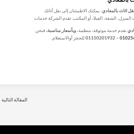
ل اثاث بالمعادي
، يمكنك الاطمئنان إلى نقل أثاثك
المنزل، الشقة، الفيلا، أو المكتب. تقدم الشركة خدمات
ثاث مع أعلى مستويات الاحترافية والجودة.
ادي
تقدم خدمة موثوقة، منظمة،
وبأسعار مناسبة،
فنحن
01025
– 01150201932
للحجز أوالاستعلام.
المقالة التالية
←