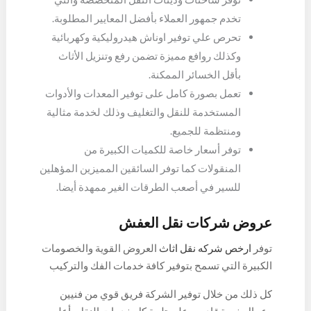
تخدم جمهور العملاء بأفضل المعايير المطلوبة.
تحرص علي توفير اوناش هيدروليكية وكهربائية
وكذلك روافع مميزة تضمن رفع وتنزيل الأثاث
بأقل الخسائر الممكنة.
تعمل بصورة كامل على توفير المعدات والأدوات
المستخدمة للنقل والتغليف وذلك لخدمة مثالية
ومنتظمة للجميع.
توفر أسعار خاصة للكميات الكبيرة من
المنقولات كما توفر السائقين المميزين المؤهلين
للسير في أصعب الطرقات الغير ممهدة أيضا.
عروض شركات نقل العفش
توفر
ارخص شركه نقل اثاث
العروض القوية والخصومات
الكبيرة التي تسمح بتوفير كافة خدمات الفك والتركيب
والتغليف والتي توفرها الشركة بأسعار مناسبة تضمن
كل ذلك من خلال توفير الشركة فريق قوي من فنيين
حقوق العملاء وذلك بضمانات عالية لا مثيل لها، كما
وعمال خبرة قادرين على تلبية كل خدمات النقل بأعلى