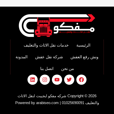
الرئيسية
خدمات نقل الاثاث والتغليف
ونش رفع العفش
شركة نقل عفش
المدونة
من نحن
اتصل بنا
L
I
Y
T
F
i
n
o
w
a
n
s
u
i
c
k
t
t
t
e
Copyright © 2026 شركه مفكو ايجيبت لنقل الاثاث
e
a
u
t
b
d
g
b
e
o
والتغليف 01025690091 | Powered by arabiseo.com
i
r
e
r
o
n
a
k