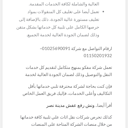
العالية والشاملة لكافة الخدمات المقدمة.
تعمل أيضا على تغليف كل المنقولات بمواد
تغليف مستورة عالية الجودة، ذلك بالإضافة إلى
حرصها الكامل على تلبية كل خدماتها بشكل متقن
وذلك لضمان الجودة العالية لخدمة الجميع.
ارقام التواصل مع شركة 01025690091–
01150201932
تعمل شركة مفكو بمنهج متكامل لتقديم كل خدمات
النقل والتوصيل وذلك لضمان الجودة العالية لخدمة
سيارات نقل الاثاث
، حيث أنها تحرص على تقديم كل
فإن كنت بحاجة لشركة محترفة تلبي خدماتها بأقل
خدماتها بمعايير تنافسية وآليات حديثة تضمن الخدمات
التكاليف وأعلى الخدمات، فإليك فريق العمل الخاص
المثالية لجميع العملاء.
بشركات نقل العفش
والتي تمتاز بكونها تمتلك
ونش رفع عفش مدينة نصر
أقرأ أيضا..
متخصصين مؤهلين كليا لخدمة جميع العملاء، ذلك من
خلال التواصل عبر المنصات الإلكترونية المتنوعة والتي
كذلك تحرص شركات نقل اثاث علي تلبية كافة خدماتها
تمتاز بتوفير الخدمات داخل الشركة على مدار اليوم من
من خلال منصات الشركة المتاحة على المنصات