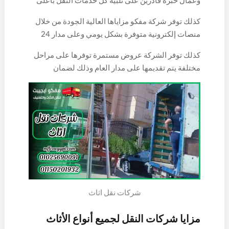
تحرص الشركة علي توفير مواد التغليف المميزة والعالية
مستوى ممكن، ذلك من خلال توفيرها لخصم شامل
المستوى التي تتيح خدماتها المثالية لجميع العملاء بأقل
كذلك توفر شركة مفكو مزاياها العالية الجودة من خلال
لكافة الخدمات وذلك بنسب عالية تسمح بتقديم
التكاليف الممكنة.
منصات إلكترونية متوفرة بشكل يومي وعلى مدار 24
الخدمات بالمستوى المناسب وبخصم يصل لأكثر من 20
ساعة وذلك ليتم الاستفادة من كل خدمات الشركة
% من قيمة التكاليف الإجمالية للخدمة بشكل عام .
كذلك توفر الشركة عروض مستمرة توفرها على مراحل
بأعلى المعايير الممكنة.
مختلفة يتم تقديمها على مدار العام وذلك لضمان
الخبرات الكاملة لجميع العملاء داخل وخارج المدينة.
شركات نقل اثاث
مزايا شركات النقل لجميع أنواع الأثاث