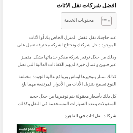
افضل شركات نقل الاثاث
محتويات الخدمة
عند حاجتك نقل عفش المنزل الخاص بك أو الأثاث
الموجود داخل شركتك وتحتاج لشركة محترفة تعمل على
توفير كل خدمات النقل والتوصيل لكافة أنواع الأثاث،
وذلك من خلال توفير شركة مفكو خدماتها بشكل متميز
فلابد من الاستعانة بفريق الشركة المتطور والمتميز
عبر فنيين وعمال خبرة لديهم الكفاءات العالية التي تصل
القادر على توفير كل خدمات النقل بأعلى المستويات.
لسنوات من الخبرة الكافية، وذلك من خلال فريقها
كذلك تمتاز بتوفيرها اوناش وروافع عالية الجودة مختلفة
المؤهل كليا لتلبية جميع الخدمات بأعلى المعايير التي
النوع تسمح بتنزيل الأثاث من الأدوار المرتفعة مهما بلغ
تسمح بتوفير الخدمة بأفضل طريقة لها، وذلك عند فك
حجمها أو وزنها لتقدم بذلك كافة الخدمات بأفضل صورة
وتركيب جميع أنواع العفش ونقله للمكان الجديد بشكل
كل ذلك بأسعار معقولة يتم توفيرها من خلال حجم
ممكنة.
آمن وسهل.
المنقولات وعدد السيارات المستخدمة في النقل وكذلك
المسافة والوزن، حيث توفر الشركة كافة خدماتها
شركات نقل اثاث في القاهره
بطريقة مثالية تضمن الجودة الكاملة في فك العفش
وتركيبه وتغليفه، حيث تتيح مواد تغليف عالية الجودة
تضمن الخدمات بأعلى المستويات.