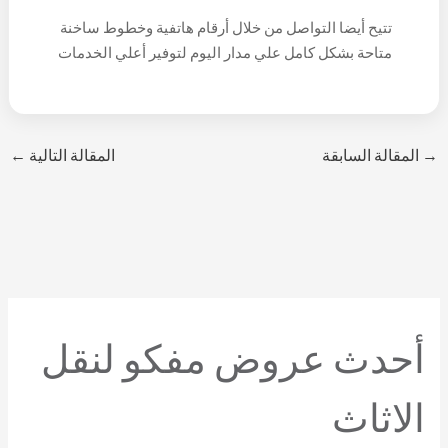
خلال فريق عمل مميز متاح على مدار اليوم لتلبية كافة
الإلكترونية مثل الفيسبوك والواتس اب وكذلك
تتيح أيضا التواصل من خلال أرقام هاتفية وخطوط ساخنة
الخدمات الخاصة بمجال النقل بوجه عام.
الانستجرام وغيرها لتوفير الخدمات المثالية للجميع.
متاحة بشكل كامل علي مدار اليوم لتوفير أعلي الخدمات
للعملاء جميعا، لذا لا تتردد وتواصل مع الشركة يصلك
المندوب فورا.
→
المقالة السابقة
المقالة التالية
←
أحدث عروض مفكو لنقل
الاثاث