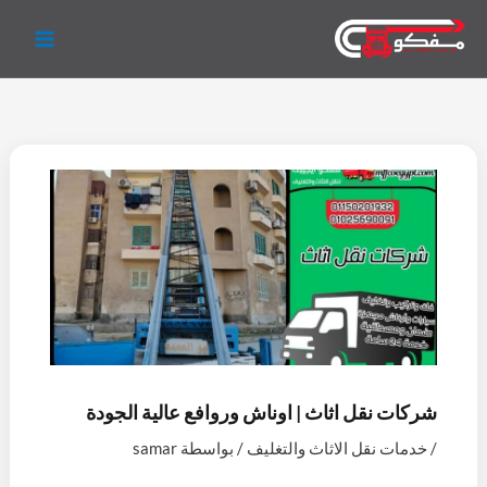
خطي
ف
إ
ي
ت
و
ل
لى
ي
ن
و
و
ا
ي
لمحتوى
س
س
ت
ي
ت
ن
ب
ت
ي
ت
س
ك
و
ج
و
ر
ا
د
ك
ر
ب
ب
إ
ا
ن
م
شركات نقل اثاث | اوناش وروافع عالية الجودة
/
خدمات نقل الاثاث والتغليف
/ بواسطة
samar