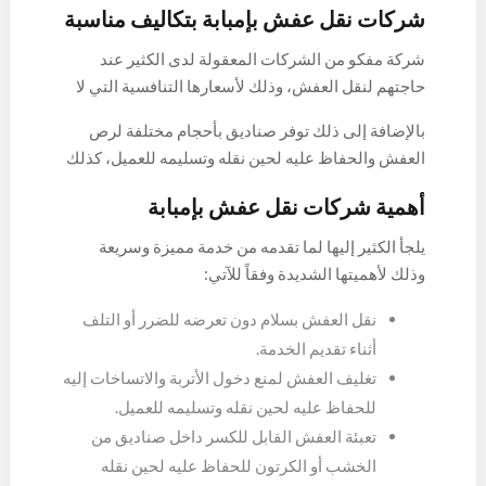
شركات نقل عفش بإمبابة بتكاليف مناسبة
شركة مفكو من الشركات المعقولة لدى الكثير عند
حاجتهم لنقل العفش، وذلك لأسعارها التنافسية التي لا
تجد لها مثيل، حيث تقدم خصومات تصل لأكثر من 30%
بالإضافة إلى ذلك توفر صناديق بأحجام مختلفة لرص
حتى يتمكن الكافة من الإستفادة منها والحصول على
العفش والحفاظ عليه لحين نقله وتسليمه للعميل، كذلك
الخدمة بتكاليف مناسبة، كما تحرص على تقديم عروض
تضم أسطول من السيارات التي يتم تجهيزها بشكل دائم
من وقت لآخر حتى يتم نقل العفش بسعر خيالي على
أهمية شركات نقل عفش بإمبابة
للحصول على الخدمة في أي وقت وذلك بأقل الاسعار
الرغم من تقديم الخدمة على أعلى مستوى.
وفقاً لكمية العفش الذي تود نقله.
يلجأ الكثير إليها لما تقدمه من خدمة مميزة وسريعة
وذلك لأهميتها الشديدة وفقاً للآتي:
نقل العفش بسلام دون تعرضه للضرر أو التلف
أثناء تقديم الخدمة.
تغليف العفش لمنع دخول الأتربة والاتساخات إليه
للحفاظ عليه لحين نقله وتسليمه للعميل.
تعبئة العفش القابل للكسر داخل صناديق من
الخشب أو الكرتون للحفاظ عليه لحين نقله