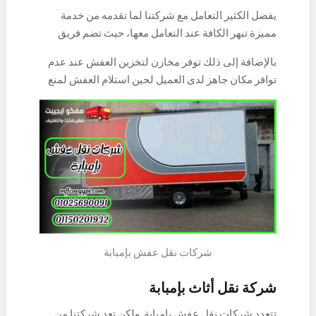
يفضل الكثير التعامل مع شركتنا لما تقدمه من خدمة
مميزة تبهر الكافة عند التعامل معها، حيث تضم فريق
عمل من الفنيين والعمالة المحترفين في مجال نقل
بالإضافة إلى ذلك توفر مخازن لتخزين العفش عند عدم
العفش حتى تتم الخدمة على أعلى مستوى في وقت
توافر مكان جاهز لدى العميل لحين استلام العفش لمنع
قياسي، كذلك تلتزم بإنجاز الخدمة دون التأخير على
تعرضه للضرر أو التلف، كذلك تقدم أسعار مغرية لا تجد
العميل حتى تنال رضا وإعجاب كافة العملاء ونقل العفش
لها مثيل عند باقي الشركات المنافسة لها.
في أقل وقت ممكن، كما تستخدم أدوات ومعدات حديثة
تساعد على فك وتركيب الأثاث والأجهزة الكهربائية دون
إلحاق أي ضرر بها.
شركات نقل عفش بإمبابة
شركة نقل أثاث بإمبابة
تتعدد شركات نقل عفش بإمبابة ولكن تعد شركتنا من