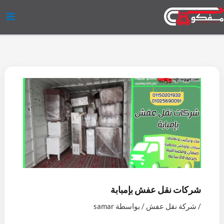
خطي
ف
إ
ي
ت
و
ل
لى
ي
ن
و
و
ا
ي
لمحتوى
س
س
ت
ي
ت
ن
ب
ت
ي
ت
س
ك
و
ج
و
ر
ا
د
ك
ر
ب
ب
إ
ا
ن
م
شركات نقل عفش بإمبابة
/
شركة نقل عفش
/ بواسطة
samar