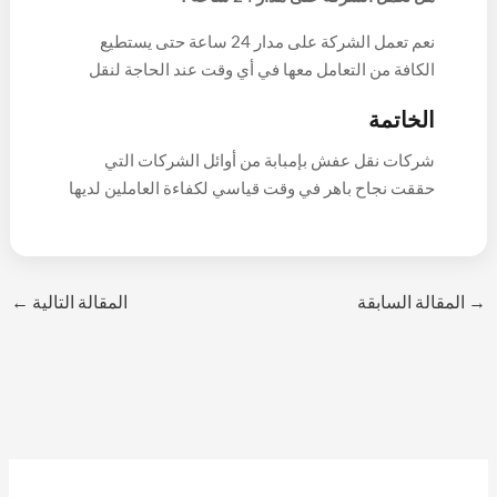
نعم تعمل الشركة على مدار 24 ساعة حتى يستطيع
الكافة من التعامل معها في أي وقت عند الحاجة لنقل
العفش سواء داخل أو خارج إمبابة، لذلك توفر سيارات
الخاتمة
مجهزة بشكل دائم للذهاب للعميل على الفور بمجرد
الاتصال بها والحاجة لنقل العفش.
شركات نقل عفش بإمبابة من أوائل الشركات التي
حققت نجاح باهر في وقت قياسي لكفاءة العاملين لديها
وقدرتهم على التعامل مع التقنيات الحديثة المستخدمة
لتقديم الخدمة على أعلى مستوى، كما تحرص شركة
مفكو على تقديم أسعار تنافسية وفي متناول الجميع.
→
المقالة السابقة
المقالة التالية
←