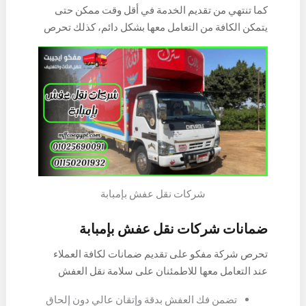
كما تنتهي من تقديم الخدمة في أقل وقت ممكن حتى
على الخدمة، كما تعمل على مدار اليوم حتى يتمكن
يتمكن الكافة من التعامل معها بشكل دائم، كذلك تحرص
العميل في أي وقت نقل العفش بشكل سريع دون حدوث
شركتنا على إرضاء الكافة من خلال تقدم الخدمة على ما
أي ضرر به، كذلك تستعين بدورات تدريبية لتأهيل كافة
يرام وفي دقائق معدودة، كذلك تضمن للعميل سلامة نقل
العاملين لديها للتعامل مع كافة الأجهزة والمعدات
العفش وتوصيله إلى أي مكان بأمان تام وفي وقت
المستخدمة في الفك والتنزيل.
قياسي.
شركات نقل عفش بإمبابة
ضمانات شركات نقل عفش بإمبابة
تحرص شركة مفكو على تقديم ضمانات لكافة العملاء
عند التعامل معها للاطمئنان على سلامة نقل العفش
وفقاً للآتي:
تضمن فك العفش بدقة وإتقان عالي دون إلحاق