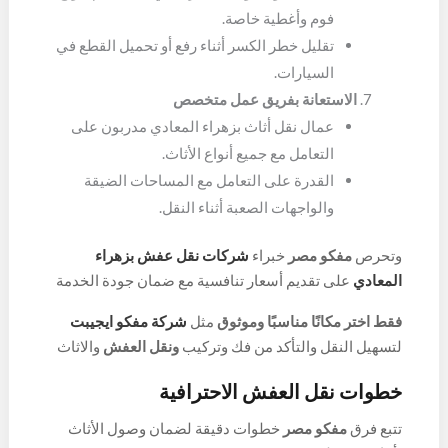
فوم وأغطية خاصة.
تقليل خطر الكسر أثناء رفع أو تحميل القطع في
السيارات.
الاستعانة بفريق عمل متخصص
عمال نقل أثاث بزهراء المعادي مدربون على
التعامل مع جميع أنواع الأثاث.
القدرة على التعامل مع المساحات الضيقة
والواجهات الصعبة أثناء النقل.
وتحرص
مفكو مصر
خبراء
شركات نقل عفش بزهراء
المعادي
على تقديم أسعار تنافسية مع ضمان جودة الخدمة
واحترافية العمال
فقط اختر مكانًا مناسبًا وموثوق
مثل
شركة مفكو ايجيبت
لتسهيل النقل والتأكد من فك وتركيب
ونقل العفش
والاثاث
بشكل سليم بطريقة احترافية مع افضل ونش بزهراء
خطوات نقل العفش الاحترافية
المعادي.
تتبع فرق
مفكو مصر
خطوات دقيقة لضمان وصول الأثاث