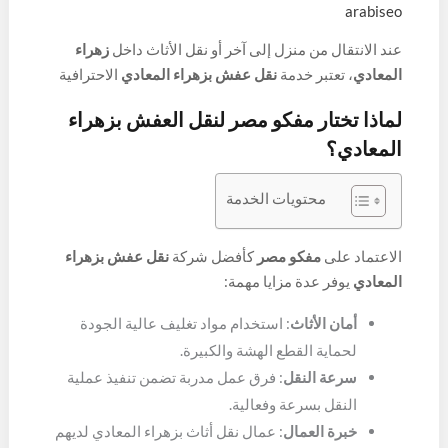
arabiseo
عند الانتقال من منزل إلى آخر أو نقل الأثاث داخل
زهراء
المعادي
، تعتبر خدمة
نقل عفش بزهراء المعادي
الاحترافية
أمرًا ضروريًا لضمان وصول الأثاث بأمان ودون أي تلف. تقدم
لماذا تختار مفكو مصر لنقل العفش بزهراء
مفكو مصر
خدمات متكاملة تشمل
نقل الاثاث، تغليف
المعادي؟
العفش، و
فك وتركيب الأثاث
، مع فرق عمل محترفة
وسيارات مجهزة لضمان سلامة كل قطعة.
محتويات الخدمة
الاعتماد على
مفكو مصر
كأفضل شركة
نقل عفش بزهراء
المعادي
يوفر عدة مزايا مهمة:
أمان الأثاث
: استخدام مواد تغليف عالية الجودة
لحماية القطع الهشة والكبيرة.
سرعة النقل
: فرق عمل مدربة تضمن تنفيذ عملية
النقل بسرعة وفعالية.
خبرة العمال
: عمال نقل أثاث بزهراء المعادي لديهم