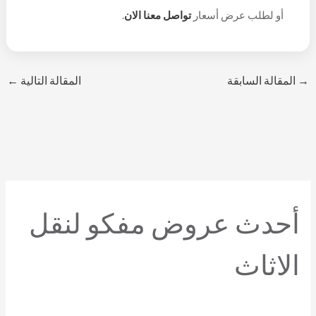
اتصل الان
على
01025690091
– 01150201932
للحجز
أو لطلب عرض أسعار
تواصل معنا الان
.
أوالاستعلام.
→
المقالة السابقة
المقالة التالية
←
أحدث عروض مفكو لنقل
الاثاث