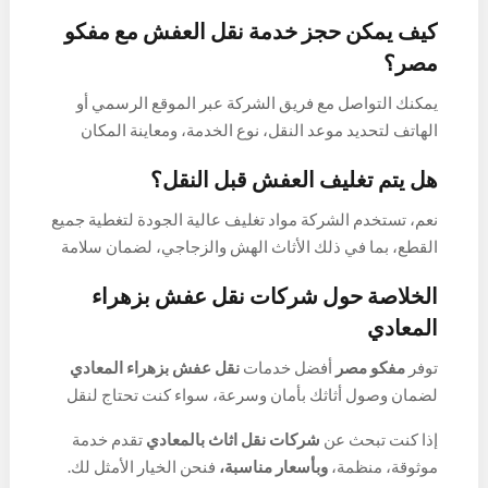
ممتازة وتركيبه بشكل صحيح في المكان الجديد.
كيف يمكن حجز خدمة نقل العفش مع مفكو
مصر؟
يمكنك التواصل مع فريق الشركة عبر الموقع الرسمي أو
الهاتف لتحديد موعد النقل، نوع الخدمة، ومعاينة المكان
لتقدير حجم الأثاث والخدمات المطلوبة.
هل يتم تغليف العفش قبل النقل؟
نعم، تستخدم الشركة مواد تغليف عالية الجودة لتغطية جميع
القطع، بما في ذلك الأثاث الهش والزجاجي، لضمان سلامة
الأثاث أثناء النقل.
الخلاصة حول شركات نقل عفش بزهراء
المعادي
توفر
مفكو مصر
أفضل خدمات
نقل عفش بزهراء المعادي
لضمان وصول أثاثك بأمان وسرعة، سواء كنت تحتاج لنقل
أثاث المنزل، الشقة، الفيلا، أو المكتب. تشمل خدمات
إذا كنت تبحث عن
شركات نقل اثاث بالمعادي
تقدم خدمة
الشركة التغليف الاحترافي، النقل الآمن، وفك وتركيب
موثوقة، منظمة،
وبأسعار مناسبة،
فنحن الخيار الأمثل لك.
الأثاث بأعلى مستويات الجودة والاحترافية.