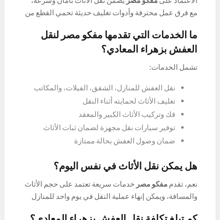
الاعتماد على
مفكو مصر
يضمن نقل الأثاث بأمان وسرعة،
مع فرق عمل محترفة وأدوات تغليف حديثة تحمي القطع من
الكسر والخدوش، بالإضافة إلى خدمة فك وتركيب الأثاث
ما الخدمات التي تقدمها مفكو مصر لنقل
عند الحاجة.
العفش بزهراء المعادي؟
تشمل الخدمات:
نقل العفش للمنازل، الشقق، الفيلات، والمكاتب
تغليف الأثاث لحمايته أثناء النقل
فك وتركيب الأثاث الكبير والمعقد
توفير سيارات نقل مجهزة لضمان ثبات الأثاث
ضمان وصول العفش بحالة ممتازة
هل يمكن نقل الأثاث في نفس اليوم؟
نعم، تقدم
مفكو مصر
خدمات سريعة تعتمد على حجم الأثاث
والمسافة، ويمكن إنهاء عملية النقل في يوم واحد للمنازل
والشقق العادية.
كم تبلغ تكلفة نقل العفش بزهراء المعادي؟