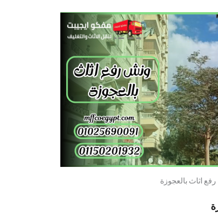
فع اثاث بالعجوزة
ة