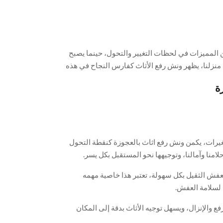
ن المميزات في لحظات التغيير والتحول، حينما يصبح
ث منزلنا، يظهر ونش رفع الأثاث كفارس النجاح في هذه
م والواقع، والتي تجعل من عملية الانتقال تجربة ملهمة
ة
أثقال الارتباطات والتغيير، يبرز ونش رفع الأثاث
ولة والتعقيد، حيث يأتي بفريق محترف وأساليب حديثة
اضي، ولمعرفة أهم مزايا اللجوء إلى
شركة مفكو
لرفع
تغيرات، يكمن ونش رفع اثاث بالعجوزة كنقطة التحول
أحلامنا وآمالنا، وتوجيهها نحو المستقبل بكل يسر.
العفش الثقيل بكل سهولة، تعتبر هذا خاصية مهمه
 لسلامة العفش.
ع والإنزال، ويسهل توجيه الأثاث بدقة إلى المكان