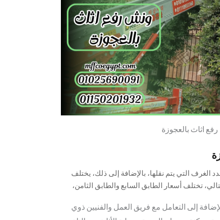
فع اثاث بالعجوزة
ة
د الغرف التي يتم نقلها، بالإضافة إلى ذلك، يختلف
ي، تختلف أسعار الطابق السابع والطابق الثامن،
 إلى السابع، هذه العوامل هي من أهم الأسباب التي
إضافة إلى التعامل مع فريق العمل والفنيين ذوي
، ومن بين أهم مزايا استخدام الونش، نذكر: