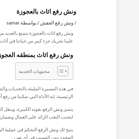
ونش رفع اثاث بالعجوزة
/
ونش رفع العفش
/ بواسطة
samar
ونش رفع اثاث بالعجوزة يتمتع بالعديد م
علينا تحريك جزء كبير من حياتنا في أثا
الرحلة، إنه الألياف التي تربط بين الأحلا
ونش رفع اثاث بمنطقه العجوز
وخالية من القلق، حينما يتطلب علينا رفع 
كرفيق قوي وفعال، فإنه الفرق بين السه
محتويات الخدمة
ليجعل من هموم نقل الأثاث شيئًا من الم
العفش بالعجوزة تابع معنا مقالنا هذا.
في هذه المسيرة المليئة بالتحديات وال
الرئيسية، إنه الأداة التي تمكننا من رفع 
يتميز ونش الرفع بقوته الكبيرة، وينقل 
لتجنب التعب الزائد على العمال وضمان
يتيح لك ونش الرفع التحكم في عملية الرف
المحدد دون التسبب في أي ضرر.