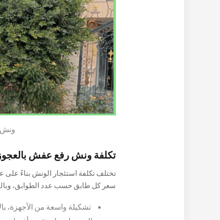
ونش ر
تكلفة ونش رفع عفش بالعجوز
تختلف تكلفة استئجار الونش بناءً على عد
سعر كل طابق حسب عدد الطوابق، وبالتال
بالإضافة إلى أسعار طبقات الدور الثاني
تشكيلة واسعة من الأجهزة، بال
تؤثر في تحديد سعر استئجار رافعة الأثاث