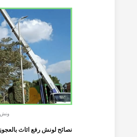
ونش ر
نصائح لونش رفع اثاث بالعجوز