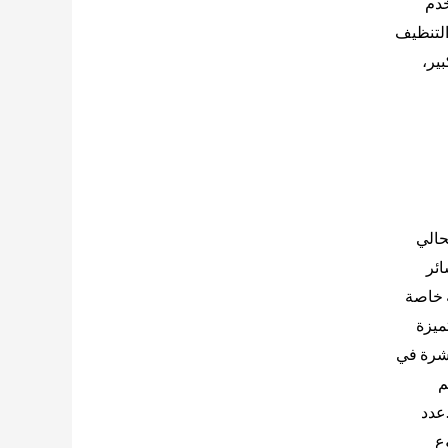
خدم
التنظيف
ير،
حالي
ائر
ة خاصة
متميزة
ة عبر فروعها المنتشرة في
م
عدد
ع