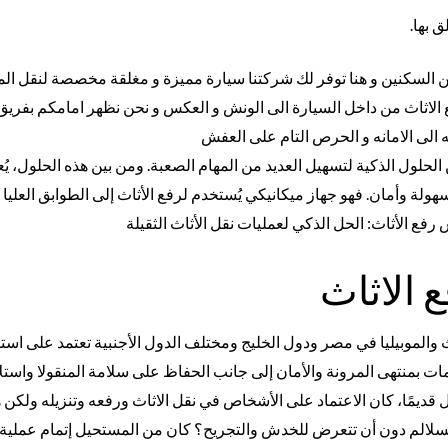
 بها.
ين السكنين و هنا توفر لك شركتنا سيارة مميزة و مغلقة مخصصة لنقل الموب
 الاثاث من داخل السيارة الى الونش و العكس و نحن نظهر امامكم بفري
ه الى الامانه و الحرص التام على العفش
الحلول الذكية لتسهيل العديد من المهام الصعبة. ومن بين هذه الحلول، يُع
سهولة وأمان. فهو جهاز ميكانيكي يُستخدم لرفع الأثاث إلى الطوابق العليا
رفع الأثاث: الحل الذكي لعمليات نقل الأثاث الثقيلة
 الاثاث
الموبيليا في مصر ودول الخليج ومختلف الدول الأجنبية تعتمد على است
دمات بمنتهى المرونة والأمان إلى جانب الحفاظ على سلامة المنقولا واستل
ل قديمًا، كان الاعتماد على الأشخاص في نقل الاثاث ورفعه وتنزيله ولكن
لسلالم دون أن تتعرض للخدش والتجريح؟ كان من المستحيل إتمام عملية ا