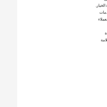
الخيار.
دمات
عملاء
ة
امة