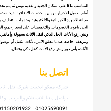
المناسب بناءًا على المكان الجديد والقديم .ومن ثم يتم تحد
أمام العميل للاختيار من بين الخدمات الاضافية. حيث تق
صيانة الاجهزة الكهربائية والالكترونية .وخدمات التنظيف 
الجدد باقوى الخصومات. والتخفيضات على اسعار جميع ال
ونش رفع الأثاث: الحل الذكي لنقل الأثاث بسهولة وأمان
في ع
ومرهقة، خاصة عندما يتعلق الأمر بالأثاث الثقيل أو الوصو
الأثاث، يأتي دور ونش رفع الأثاث كحل ذكي وفعال.
اتصل بنا
شركه مفكو ايجيبت شركه نقل اثاث
تواصل معنا للاستعلام والترتيب وكا
01150201932
–
01025690091