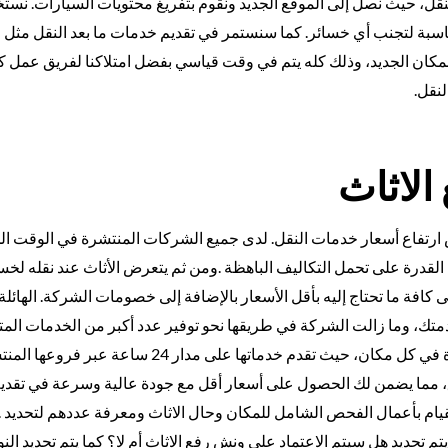
، حيث نصل إلى الموقع الجديد ونقوم بتفريغ محتويات السيارات. نست
اسبة لتجنب أي خسائر. كما سنستمر في تقديم خدمات ما بعد النقل مثل 
لمكان الجديد، وذلك كله يتم في وقت قياسي بفضل امتلاكنا لفريق عمل كب
نقل.
لاثاث
 ارتفاع أسعار خدمات النقل. لدى جميع الشركات المنتشرة في الوقت ال
لقدرة على تحمل التكاليف الباهظة .ومن ثم يتعرض الأثاث عند نقله لخس
افة ما تحتاج إليه بأقل الأسعار بالإضافة إلى خصومات الشركة. الهائل
40%. كل هذا وأكثر لك ولخدمتك، وما زالت الشركة في طريقها نحو توفير عدد أكبر من الخدمات ال
أصبحت الشركة الآن متواجدة في كل مكان، حيث تقدم خدماتها على مدار 24 ساع
ق، مما يضمن لك الحصول على أسعار أقل مع جودة عالية وسرعة في تقدي
ام بأعمال الفحص الشامل للمكان وحال الاثاث ومعرفة عددهم لتحديد .
 تحديد هل سيتم الاعتماد على ونش رفع الاثاث أم لا؟ كما يتم تحديد النو