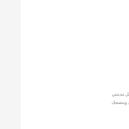
ل مدينتي
د وننصحك