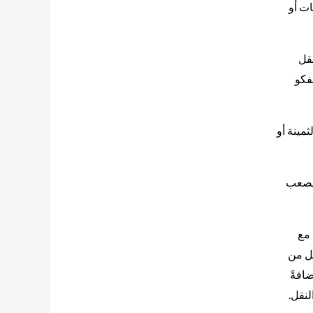
ات أو
نقل
فكو
مينة أو
ن يصعب
 مع
مل من
ضافةً
لنقل.