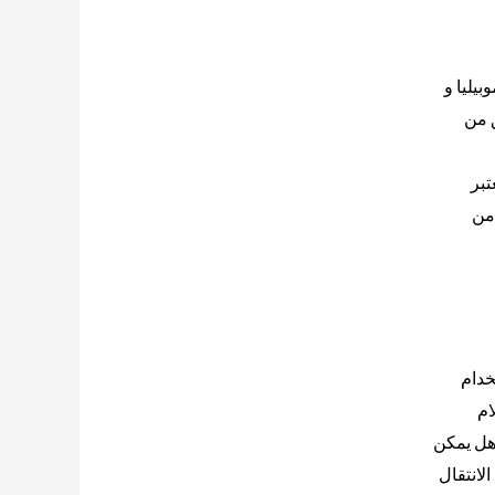
يليا و
ق من
تبر
 من
خدام
ام
 هل يمكن
لانتقال