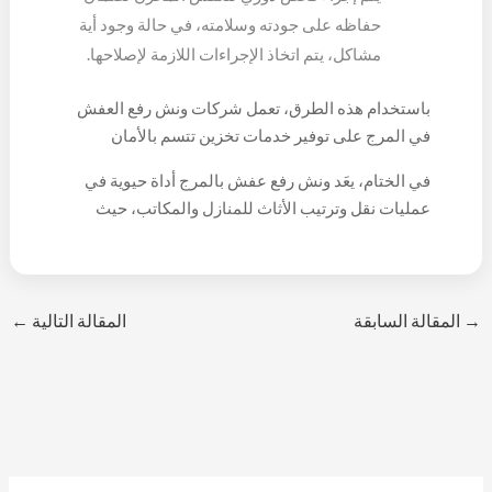
حفاظه على جودته وسلامته، في حالة وجود أية
مشاكل، يتم اتخاذ الإجراءات اللازمة لإصلاحها.
باستخدام هذه الطرق، تعمل شركات ونش رفع العفش
في المرج على توفير خدمات تخزين تتسم بالأمان
والاحترافية لضمان حفاظ العفش على حالته الجيدة
في الختام، يعَد ونش رفع عفش بالمرج أداة حيوية في
وجاهزيته للاستخدام في أي وقت.
عمليات نقل وترتيب الأثاث للمنازل والمكاتب، حيث
يجمع بين التكنولوجيا المتقدمة والاحترافية لتلبية
احتياجات العملاء بشكل متكامل.
→
المقالة السابقة
المقالة التالية
←