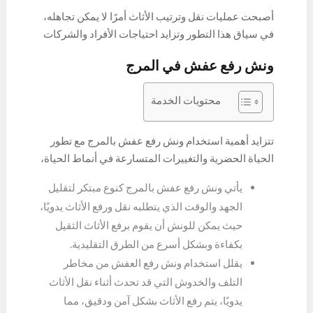
أصبحت عمليات نقل وترتيب الأثاث أمرًا لا يمكن تجاهله،
في سياق هذا التطور وتزايد احتياجات الأفراد والشركات
إلى نقل الأثاث بكل يسر وسلاسة، يظهر ونش رفع عفش
ونش رفع عفش في المرج
بالمرج كخيار فعال ومبتكر، بموقعها الاستراتيجي
والمتميز، تشهد طلبًا متزايدًا على خدمات ونش رفع
محتويات الخدمة
العفش، تعد عمليات نقل الأثاث من المهام الحساسة
والمعقدة، حيث يتعين التفكير في كيفية نقل القطع
الثقيلة والقيمة بأمان دون التسبب في أي ضرر، ونش
تتزايد أهمية استخدام ونش رفع عفش بالمرج مع تطور
رفع العفش يأتي هنا ليقدم حلاً مبتكرًا وموثوقًا، يجمع بين
الحياة الحضرية والتغييرات المتسارعة في أنماط الحياة،
التكنولوجيا الحديثة والخبرة الفنية في مجال نقل الأثاث،
إن هذا الجهاز الحديث يلعب دورًا بارزًا في تسهيل
يأتي ونش رفع عفش بالمرج كنوع مبتكر لتقليل
تقدم هذه المقالة نظرة شاملة على خدمات ونش رفع
عمليات نقل ورفع الأثاث، ويعزز تجربة التنقل للأفراد
الجهد والوقت الذي يتطلبه نقل ورفع الأثاث يدويًا،
العفش في المرج، حيث سنتناول التقنيات المستخدمة،
والشركات على حد سواء، إليك بعض النقاط التي تبرز
حيث يمكن للونش أن يقوم برفع الأثاث الثقيل
والخدمات المقدمة، وكيفية الاستفادة من هذه الخدمة
أهمية استخدام ونش رفع العفش في المرج:
في تسهيل عمليات نقل ورفع الأثاث بشكل فعال
بكفاءة وبشكل أسرع من الطرق التقليدية.
وبمستوى عالٍ من الاحترافية مع ضمان سلامه العفش
.
يقلل استخدام ونش رفع العفش من مخاطر
التلف والخدوش التي قد تحدث أثناء نقل الأثاث
يدويًا، يتم رفع الأثاث بشكل آمن ودقيق، مما