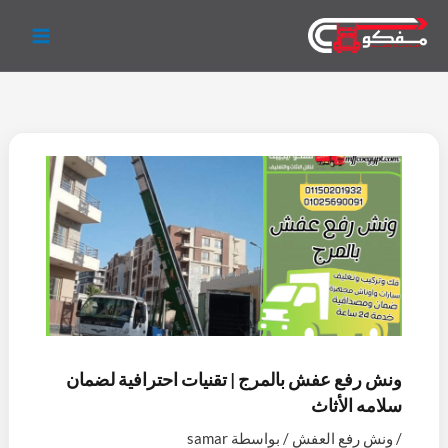
خطي
ف
إ
ي
ت
و
ل
لى
ي
ن
و
و
ا
ي
لمحتوى
س
س
ت
ي
ت
ن
ب
ت
ي
ت
س
ك
و
ج
و
ر
ا
د
ك
ر
ب
ب
إ
ا
ن
م
ونش رفع عفش بالمرج | تقنيات احترافية لضمان
سلامه الأثاث
/
ونش رفع العفش
/ بواسطة
samar