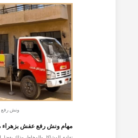
ونش رفع ع
مهام ونش رفع عفش بزهراء م
تفادي المشاكل والمخاطر وذلك بفضل ال