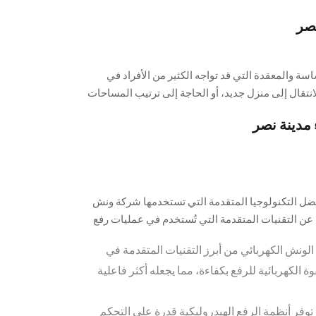
صر
سة والمعقدة التي قد تواجه الكثير من الأفراد في
نتقال إلى منزل جديد، أو الحاجة إلى ترتيب المساحات
تظهر خدمات ونش رفع عفش بزهراء مدينة نصر كخيار
مدينة نصر
عباء، حيث تعتبر منطقة زهراء مدينة نصر مكانًا حيويًا
 من الأفراد والعائلات الباحثين عن خدمات نقل العفش
 كحلاً ملائمًا لتلبية احتياجات السكان في هذه
ت بالكفاءة والفاعلية في نقل ورفع الأثاث بمهنية
أهمية وفعالية خدمات ونش رفع العفش في زهراء
بفضل التكنولوجيا المتقدمة التي تستخدمها شركة ونش
تي يمكن أن يجنيها الأفراد عند اللجوء إلى مثل هذه
عن التقنيات المتقدمة التي تُستخدم في عمليات رفع
الونش الكهربائي من أبرز التقنيات المتقدمة في
وة الكهربائية للرفع بكفاءة، مما يجعله أكثر فاعلية
 توفر أنظمة الرفع الهيدروليكية قدرة على التحكم