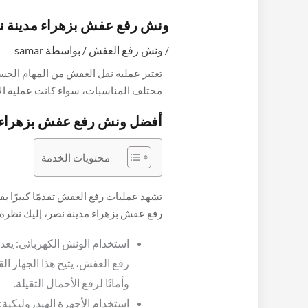
ونش رفع عفش بزهراء مدينة ن
/
ونش رفع العفش
/ بواسطة
samar
تعتبر عملية نقل العفش من المهام الحسا
مختلف المناسبات، سواء كانت عملية الا
الداخلية بشكل أفضل، في هذا السياق، 
أفضل ونش رفع عفش بزهراء 
فعّال وموثوق للتعامل مع هذا النوع من الأ
يعج بالأنشطة والحركة، حيث يوجد العديد
محتويات الخدمة
بشكل احترافي وآمن، يأتي ونش رفع العفش
المنطقة، حيث يتميز هذا النوع من الخدما
عالية، يهدف هذا المقال إلى استكشاف 
تشهد عمليات رفع العفش تقدمًا كبيرًا 
مدينة نصر، مسلطًا الضوء على الفوائد ال
رفع عفش بزهراء مدينة نصر، إليك نظرة 
الخدمات المتخصصة مع شركة مفكو
.
العفش:
استخدام الونش الكهربائي: يعد 
رفع العفش، يتيح هذا الجهاز الق
وأمانًا لرفع الأحمال الثقيلة.
استخدام الأجهزة الهيدروليكية: