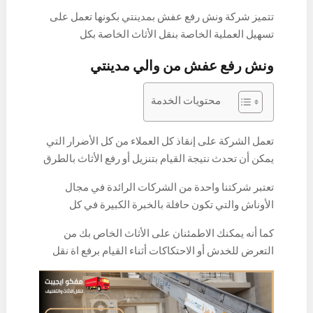
تتميز شركة ونش رفع عفش بمدينتي بكونها تعمل على
تسهيل العملية الخاصة بنقل الأثاث الخاصة بكل
الأشخاص الذين ينتقلون بشكل مستمر من مكان لمكان
ونش رفع عفش من والي مدينتي
أخر أو من محافظ إلى محافظة أخرى، لذا تعمل شركة
مفكو على القيام بتقديم أفضل الحلول لكل المشاكل
محتويات الخدمة
الخاصة بالعملاء من خلال استخدام الأوناش التي تعمل
على إنزال ورفع الأثاث من وإلى كل الأدوار المرتفعة
داخل دينتي.
تعمل الشركة على إنقاذ كل العملاء من كل الأضرار التي
يمكن أن تحدث نتيجة القيام بتنزيل أو رفع الأثاث بالطرق
التقليدية، أو العمل على تنزيله ورفع يدوياً وهو ما قد
تعتبر شركتنا واحدة من الشركات الرائدة في مجال
يعرضه إلى الخدش أو الكسر نتيجة السلالم الضيقة أو
الأوناش والتي تكون حافلة بالخبرة الكبيرة في كل
الاصطدام في باب العقار، ومن خلال هذا المقال سوف
مجالات نقل الأثاث باستخدام الونش داخل مدينتي، فهي
نقوم بالتحدث حول شركة رفع اثاث داخل مدينتي وكل
كما أنه يمكنك الاطمئنان على الأثاث الخاص بك من
تهتم بكل التفاصيل الخاصة بالانتقال وال|أهتما بكل قطع
المميزات التي تتمتع بها.
التعرض للخدش أو الاحتكاكات أثناء القيام برفع اة نقل
الأثاث، كما تمتلك الشركة الخبرة الكبيرة في رفع الأثاث
الأثاث على السلالم، وذلك لأننا لا نقوم بالعمل على إتباع
داخل مدينتي، وأيضاً في رفع كل المعدات والبضائع إلى
الطرق التقليدية أثناء النقل ولكننا نقوم بالعمل على
الأدوار العالية من دون أن يحدث له أي كسر أو ضرر.
استخدام أحدث الطرق وأيضاً نقوم بتغليف الأثاث بشكل