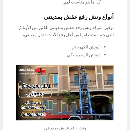
كل ما هو مناسب لهم.
أنواع ونش رفع عفش بمدينتي
توفير شركة ونش رفع عفش بمدينتي الكثير من الأوناش
التي يتم استخدامها من أجل رفع الأثاث داخل مدينتي،
حيث يتم القيام باستخدام الاوناش الكهربائية
الونش الكهربائي.
والهيدروليكية حيث تعتبر هي الطريقة الأفضل والأمثل
الونش الهيدروليكي
من أجل نقل الأثاث بمنتهى الأمانة وحماية من التعرض
لأي كسر أو خدش أو تلف، ويوجد العديد من أنواع الأوناش
التي يتم الاعتماد عليها من أجل رفع الأثاث إلى الادوار
العالية مهما كان ارتفاعها، وتلك الأنواع هي:
ونش رفع عفش بمدينتي