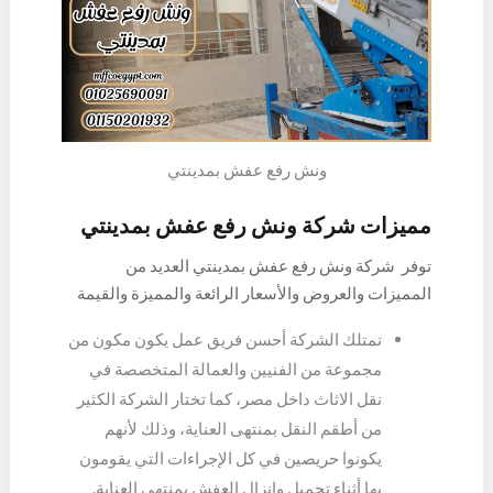
جيد من أجل التأكد أنه في أمنه ولن يتعرض إلى كسر أو
خدش.
ونش رفع عفش بمدينتي
مميزات شركة ونش رفع عفش بمدينتي
توفر شركة ونش رفع عفش بمدينتي العديد من
المميزات والعروض والأسعار الرائعة والمميزة والقيمة
لدي الجميع وهي التي يمكن أن تزيد من ثقة كل العملاء
تمتلك الشركة أحسن فريق عمل يكون مكون من
بشركتنا، ومن أهم المميزات التي تتمتع بها الشركة هي
مجموعة من الفنيين والعمالة المتخصصة في
التالي:
نقل الاثاث داخل مصر، كما تختار الشركة الكثير
من أطقم النقل بمنتهى العناية، وذلك لأنهم
يكونوا حريصين في كل الإجراءات التي يقومون
بها أثناء تحميل وإنزال العفش بمنتهى العناية.