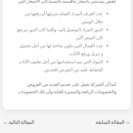
عفش بمدينتي بأسعار تنافسية بالنسبة إلى الأسعار التي
تقوم الشركات الأخرى بالعمل على تقديمها لكل العملاء،
عدد الغرف المراد القيام بتنزيلها أو رفعها من
كما أن تلك الأسعار الخاصة بها تعتبر أسعار في متناول يد
خلال الونش.
كل العملاء مهما كانت مستوياتهم الاجتماعية أو
الدور المراد التوصيل إليه، وكلما كان الدور مرتفع
الأقتصادية، كما أنه يوجد العديد من العوامل التي تؤثر
كان السعر أكبر.
على اسعار ونش رفع عفش بمدينتي، وهي كالتالي:
عدد العمال التي تكون بحاجة لها من أجل تحميل
و تنزيل ورفع الأثاث.
المواد التي يتم استخدامها من أجل تغليف الأثاث
للحفاظ عليه من التعرض للخدش.
كما أن الشركة تعمل على تقديم العديد من العروض
والخصومات الرائعة والمميزة للغاية وأن تلك الخصومات
من الممكن أن تبدأ من 10% ويمكن أن تصل إلى 30%
وذلك من إجمالي سعر الخدمة المقدمة للعميل، وتقوم
أيضاً بتقديم الكثير من العروض الرائعة للغاية لكل العملاء
والتي تعمل على جذب المزيد من العملاء.
→
المقالة السابقة
المقالة التالية
←