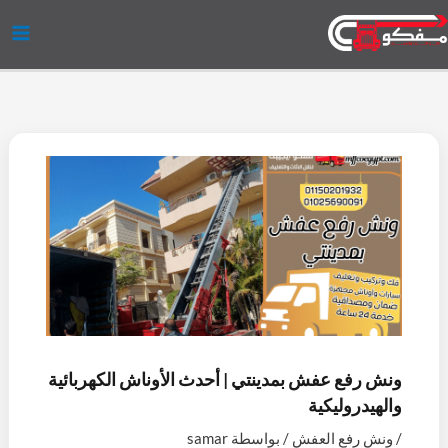
خطي
ف
إ
ي
ت
و
ل
لى
ي
ن
و
و
ا
ي
لمحتوى
س
س
ت
ي
ت
ن
ب
ت
ي
ت
س
ك
و
ج
و
ر
ا
د
ك
ر
ب
ب
إ
ا
ن
م
ونش رفع عفش بمدينتي | أحدث الأوناش الكهربائية
والهيدروليكية
/
ونش رفع العفش
/ بواسطة
samar