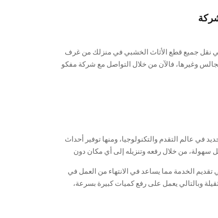
شركة
في نقل جميع قطع الأثاث الخشبي في منزلك من غرف
الس وغيرها، فالآن من خلال التواصل مع شركة مفكو
لوجود أحدث الأوناش الهيدروليكية والكهربائية
رخص الأسعار التنافسية، فقط تواصل معها واترك
 في عالم التقدم والتكنولوجيا، ومنها توفير أحداث
كل سهولة، من خلال رفعه وتنزيله إلى أي مكان دون
تمتع بخصوماتها وأسعارها المميزة، وحافظ على جميع
ي تقديم الخدمة مما يساعد في الانتهاء من العمل في
ي ضرر من خلال الاستعانة بالونش الموجود لدينا.
قيلة وبالتالي يعمل على رفع كميات كبيرة بسرعة،
 تتردد وتواصل مع الشركة على الفور واحصل على
نة.