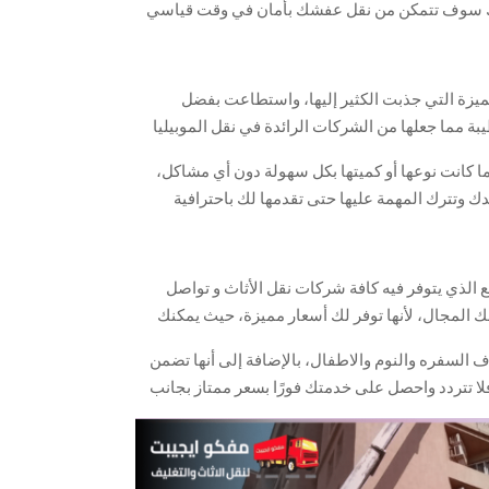
أنك سوف تتمكن من نقل عفشك بأمان في وقت قياسي
زة التي جذبت الكثير إليها، واستطاعت بفضل
 مما جعلها من الشركات الرائدة في نقل الموبيليا
ستمتع بخدماتها الممتازة، وتنقل الموبيليا بكل سهولة
ا كانت نوعها أو كميتها بكل سهولة دون أي مشاكل،
 الوقت والجهد عليك وكذلك التكلفة.
دك وتترك المهمة عليها حتى تقدمها لك باحترافية
وكفاءة عالية، حيث يمكنك أن تستعين بها في أي وقت طوال أيام الأسبوع على مدار 24 ساعة،
الفور.
 الذي يتوفر فيه كافة شركات نقل الأثاث و تواصل
ك المجال، لأنها توفر لك أسعار مميزة، حيث يمكنك
ي وقت بأقل تكلفة، وذلك لأنها تعتمد في عملها على
ف السفره والنوم والاطفال، بالإضافة إلى أنها تضمن
ا يساهم في تقديم الخدمة بسرعة وبشكل غاية في
لا تتردد واحصل على خدمتك فورًا بسعر ممتاز بجانب
 في أي مكان، بجانب بعض التخفيضات التي توفرها
ية أو أسبوعية أو يومية.