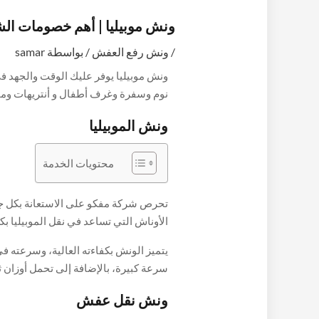
ونش موبيليا | أهم خصومات ال
/
ونش رفع العفش
/ بواسطة
samar
ونش موبيليا يوفر عليك الوقت والجهد 
نوم وسفرة وغرف أطفال و أنتريهات ومج
سوف تتمكن من نقل الموبيليا بكل سهولة 
ونش الموبيليا
جاهزة لخدمتك في الوقت الذي تحدده بأ
المهمة عليها دون قلق أو خوف.
محتويات الخدمة
تحرص شركة مفكو على الاستعانة بكل جديد
الأوناش التي تساعد في نقل الموبيليا ب
إلحاق أي ضرر بها، فقط تواصل معها واس
يتميز الونش بكفاءته العالية، وسرعته ف
قطع الأثاث المنزلي وانقلها بأمان دون أ
سرعة كبيرة، بالإضافة إلى تحمل أوزان ث
والانتهاء من العمل في وقت قياسي، فلا
ونش نقل عفش
خدمتك بأقل الأسعار وبأقصى سرعة ممك