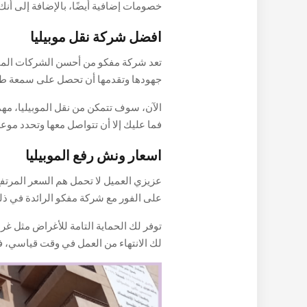
خصومات إضافية أيضًا، بالإضافة إلى 
الأثاث بكل سهولة دون أي ضرر.
مقارنة بأي مكان آخر.
افضل شركة نقل موبيليا
تعد شركة مفكو من أحسن الشركات الممي
جهودها وتقدمها أن تحصل على سمعة طيبة
والأثاث، فما عليك إلا أن تتواصل معها وت
الآن، سوف تتمكن من نقل الموبيليا، مهم
باستخدام ونش موبيليا المميز الذي يوفر
فما عليك إلا أن تتواصل معها وتحدد موع
اسعار ونش رفع الموبيليا
فهيا اتصل الآن واحصل على خدمتك على 
عزيزي العميل لا تحمل هم السعر المرتفع
على الفور مع شركة مفكو الرائدة في ذل
الاستعانة بها، والحصول على خدمتك في أ
توفر لك الحماية التامة للأغراض مثل غر
ونش موبيليا عند رفع وتنزيل الأثاث مم
لك الانتهاء من العمل في وقت قياسي، ف
الإتقان والكفاءة.
خصومات إضافية وعروض حصرية لن تجدها
على مدار العام، سواء كانت سنوية أو شهر