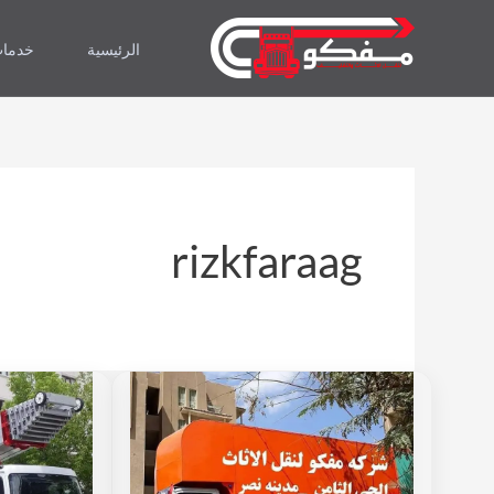
خطي
لى
الرئيسية
خدمات
لمحتوى
rizkfaraag
شركات
شرك
نقل
نقل
الأثاث
الأث
بزهراء
بمدي