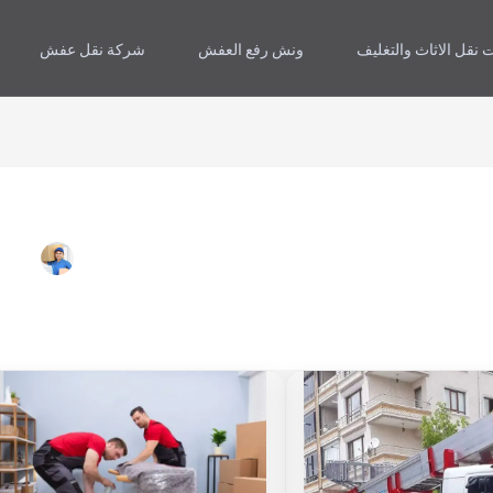
 نقل الاثاث والتغليف
ونش رفع العفش
شركة نقل عفش
ات
فك
وتركيب
اث
وتغليف
نة
العفش